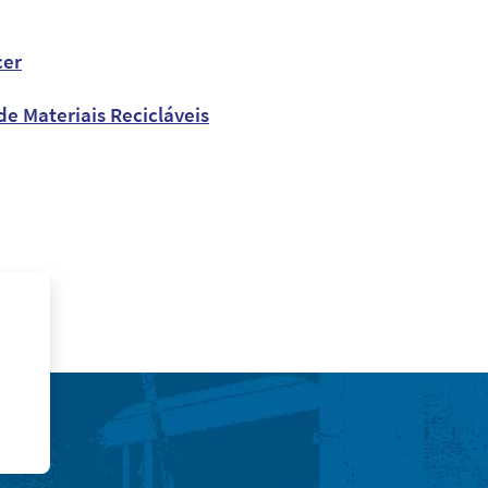
cer
e Materiais Recicláveis