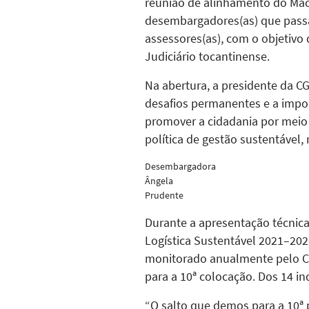
reunião de alinhamento do Macr
desembargadores(as) que passar
assessores(as), com o objetiv
Judiciário tocantinense.
Na abertura, a presidente da C
desafios permanentes e a impor
promover a cidadania por meio
política de gestão sustentável
Desembargadora
Ângela
Prudente
Durante a apresentação técnic
Logística Sustentável 2021–202
monitorado anualmente pelo CNJ
para a 10ª colocação. Dos 14 in
“O salto que demos para a 10ª 