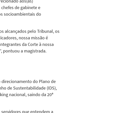
recionado aos(às)
 chefes de gabinete e
os socioambientais do
s alcançados pelo Tribunal, os
dicadores, nossa missão é
ntegrantes da Corte à nossa
”, pontuou a magistrada.
o direcionamento do Plano de
ho de Sustentabilidade (IDS),
ing nacional, saindo da 20ª
e servidores que entendem a