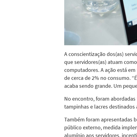
A conscientização dos(as) servi
que servidores(as) atuam como 
computadores. A ação está em f
de cerca de 2% no consumo. “É
acaba sendo grande. Um pequen
No encontro, foram abordada
tampinhas e lacres destinados a
Também foram apresentadas boa
público externo, medida implem
alumínio aos servidores, incent