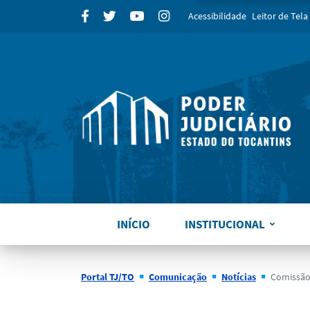
para
Facebook
Twitter
Youtube
Instagram
Acessibilidade
Leitor de Tela
INÍCIO
INSTITUCIONAL
Portal TJ/TO
Comunicação
Notícias
Comissão Gestora do Pl