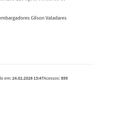
sembargadores Gilson Valadares
do em:
24.02.2026 13:47
Acessos:
859