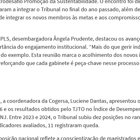
odesafio Promoção da Sustentabilidade. O encontro foi di
am a integrar o Tribunal no final do ano passado, além de
o de integrar os novos membros às metas e aos compromiss
GPLS, desembargadora Ângela Prudente, destacou os avanço
tância do engajamento institucional. “Mais do que gerir in
 do exemplo. Esta reunião marca o acolhimento dos novos i
, reforçando que cada gabinete é peça-chave nesse processo
a, a coordenadora da Cogersa, Luciene Dantas, apresentou 
6 e os resultados obtidos pelo TJTO no Índice de Desempen
. Entre 2023 e 2024, o Tribunal subiu dez posições no rank
dicadores avaliados, 11 registraram queda.
posição nacional reflete a conscientização de magistrados 