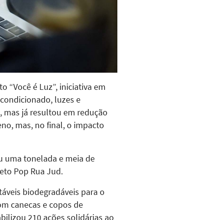
o “Você é Luz”, iniciativa em
condicionado, luzes e
, mas já resultou em redução
o, mas, no final, o impacto
 uma tonelada e meia de
jeto Pop Rua Jud.
áveis biodegradáveis para o
com canecas e copos de
bilizou 210 ações solidárias ao