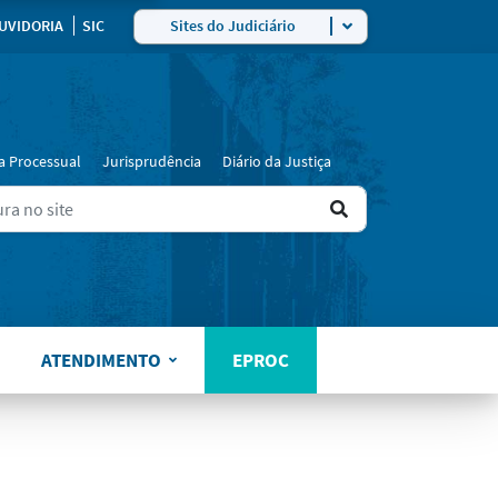
ra
UVIDORIA
SIC
Sites do Judiciário
a Processual
Jurisprudência
Diário da Justiça
Ir
ers for results.
para
o
resultado
ATENDIMENTO
EPROC