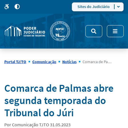
para
para
do
4
Mudar
Sites do Judiciário
para
site
o
modo
nsivo
de
5
alto
contraste
Portal TJ/TO
Comunicação
Notícias
Comarca de Palmas abre segunda temporada do Tribunal do Júri
Notícias
Comarca de Palmas abre
segunda temporada do
Tribunal do Júri
Por Comunicação TJTO 31.05.2023