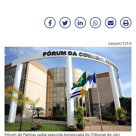
Facebook
Twitter
LinkedIn
WhatsApp
Enviar
Im
por
ma
Cecom/TJTO
E-
mail
Fórum de Palmas sedia segunda temporada do Tribunal do Júri