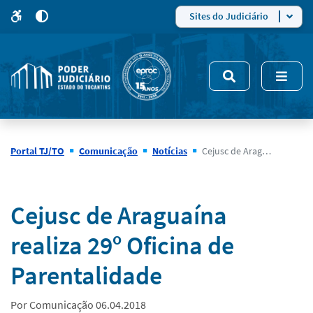
para
para
do
4
Mudar
Sites do Judiciário
para
site
o
modo
nsivo
de
5
alto
contraste
Portal TJ/TO
Comunicação
Notícias
Cejusc de Araguaína realiza 29º Oficina de Parentalidade
Notícias
Cejusc de Araguaína
realiza 29º Oficina de
Parentalidade
Por Comunicação 06.04.2018