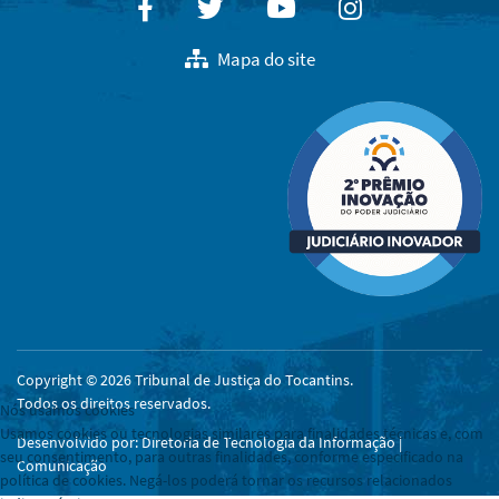
Facebook
Twitter
Youtube
Instagram
Mapa do site
Copyright © 2026 Tribunal de Justiça do Tocantins.
Todos os direitos reservados.
Nós usamos cookies
Usamos cookies ou tecnologias similares para finalidades técnicas e, com
Desenvolvido por: Diretoria de Tecnologia da Informação |
seu consentimento, para outras finalidades, conforme especificado na
Comunicação
política de cookies. Negá-los poderá tornar os recursos relacionados