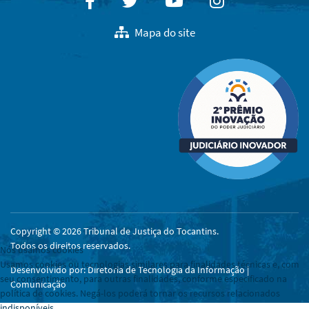
Facebook
Twitter
Youtube
Instagram
Mapa do site
Copyright © 2026 Tribunal de Justiça do Tocantins.
Todos os direitos reservados.
Nós usamos cookies
Usamos cookies ou tecnologias similares para finalidades técnicas e, com
Desenvolvido por: Diretoria de Tecnologia da Informação |
seu consentimento, para outras finalidades, conforme especificado na
Comunicação
política de cookies. Negá-los poderá tornar os recursos relacionados
indisponíveis.