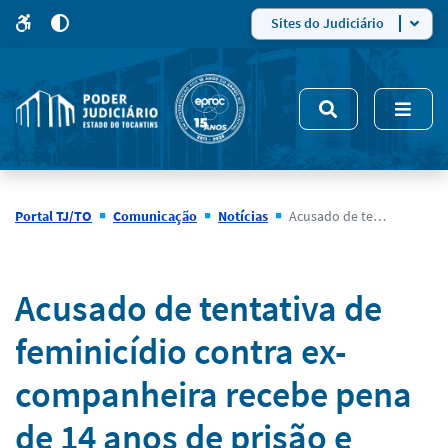
para
para
do
4
Mudar
Sites do Judiciário
para
site
o
modo
nsivo
de
5
alto
contraste
Portal TJ/TO
Comunicação
Notícias
Acusado de tentativa de feminicídio contra ex-companheira recebe pena de 14 anos de prisão e indenização de R$ 30 mil para a vítima
Notícias
Acusado de tentativa de
feminicídio contra ex-
companheira recebe pena
de 14 anos de prisão e