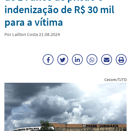
indenização de R$ 30 mil
para a vítima
Por Lailton Costa 21.08.2024
Facebook
Twitter
LinkedIn
WhatsApp
Enviar
Im
por
ma
Cecom/TJTO
E-
mail