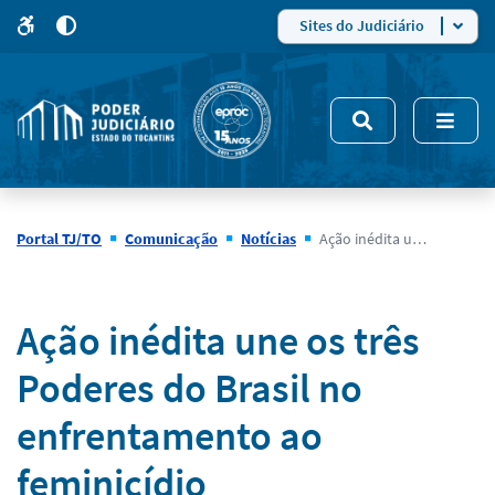
para
para
do
4
Mudar
Sites do Judiciário
para
site
o
modo
nsivo
de
5
alto
contraste
Portal TJ/TO
Comunicação
Notícias
Ação inédita une os três Poderes do Brasil no enfrentamento ao feminicídio
Notícias
Ação inédita une os três
Poderes do Brasil no
enfrentamento ao
feminicídio