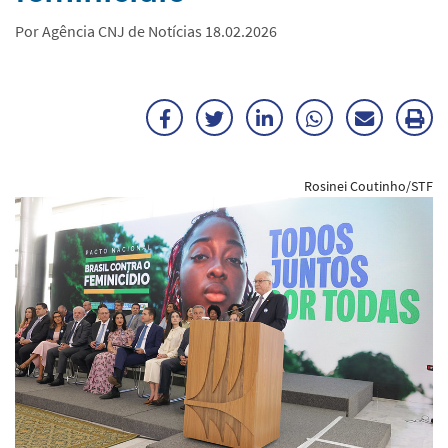
Por Agência CNJ de Notícias 18.02.2026
Facebook
Twitter
LinkedIn
WhatsApp
Enviar
Im
por
ma
Rosinei Coutinho/STF
E-
mail