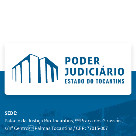
SEDE:
Palácio da Justiça Rio Tocantins, Praça dos Girassóis,
s/nº Centro Palmas Tocantins / CEP: 77015-007