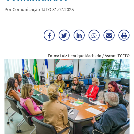
Por Comunicação TJTO 31.07.2025
Facebook
Twitter
LinkedIn
WhatsApp
Enviar
Im
por
ma
Fotos: Luiz Henrique Machado / Ascom TCETO
E-
mail