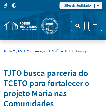
para
para
do
4
Mudar
Sites do Judiciário
para
site
o
modo
nsivo
de
5
alto
contraste
Portal TJ/TO
Comunicação
Notícias
TJTO busca parceria do TCETO para fortalecer o projeto Maria nas Comunidades
Notícias
TJTO busca parceria do
TCETO para fortalecer o
projeto Maria nas
Comunidades