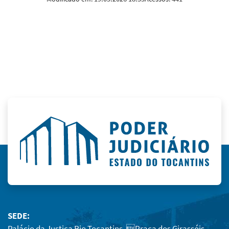
SEDE:
Palácio da Justiça Rio Tocantins, Praça dos Girassóis,