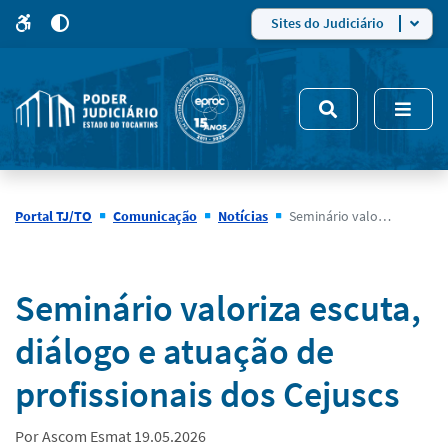
para
para
do
4
Mudar
Sites do Judiciário
para
site
o
modo
nsivo
de
5
alto
contraste
Portal TJ/TO
Comunicação
Notícias
Seminário valoriza escuta, diálogo e atuação de profissionais dos Cejuscs
Notícias
Seminário valoriza escuta,
diálogo e atuação de
profissionais dos Cejuscs
Por Ascom Esmat 19.05.2026