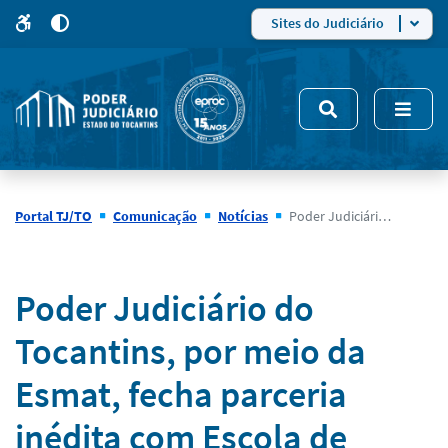
para
para
do
4
Mudar
Sites do Judiciário
para
site
o
modo
nsivo
de
5
alto
contraste
Portal TJ/TO
Comunicação
Notícias
Poder Judiciário do Tocantins, por meio da Esmat, fecha parceria inédita com Escola de Artes, Ciências e Humanidades da USP
Notícias
Poder Judiciário do
Tocantins, por meio da
Esmat, fecha parceria
inédita com Escola de