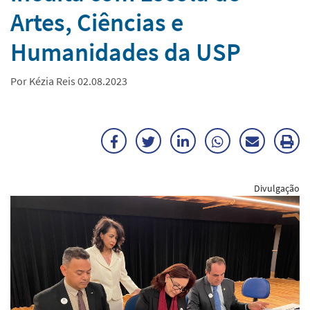
Artes, Ciências e
Humanidades da USP
Por Kézia Reis 02.08.2023
Facebook
Twitter
LinkedIn
WhatsApp
Enviar
Im
por
ma
Divulgação
E-
mail