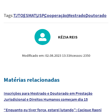
Tags:
TJTO
ESMAT
USP
Cooperação
Mestrado
Doutorado
KÉZIA REIS
Modificado em:
02.08.2023 13:33
Acessos:
2350
Matérias relacionadas
Inscrições para Mestrado e Doutorado em Prestação
Jurisdicional e Direitos Humanos começam dia 15
“Enquanto eu tiver força, estarei lutando”: Cacique Raoni