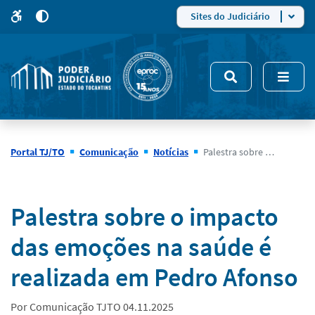
para
para
do
4
Mudar
Sites do Judiciário
para
site
o
modo
nsivo
de
5
alto
contraste
Portal TJ/TO
Comunicação
Notícias
Palestra sobre o impacto das emoções na saúde é realizada em Pedro Afonso
Notícias
Palestra sobre o impacto
das emoções na saúde é
realizada em Pedro Afonso
Por Comunicação TJTO 04.11.2025