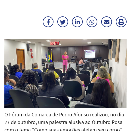
Facebook
Twitter
LinkedIn
WhatsApp
Enviar
Im
por
ma
E-
mail
O Fórum da Comarca de Pedro Afonso realizou, no dia
27 de outubro, uma palestra alusiva ao Outubro Rosa
com o tema “Como suas emoções afetam seu corpo”.