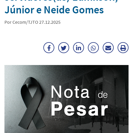
Júnior e Neide Gomes
Por Cecom/TJTO 27.12.2025
Facebook
Twitter
LinkedIn
WhatsApp
Enviar
Im
por
ma
E-
mail