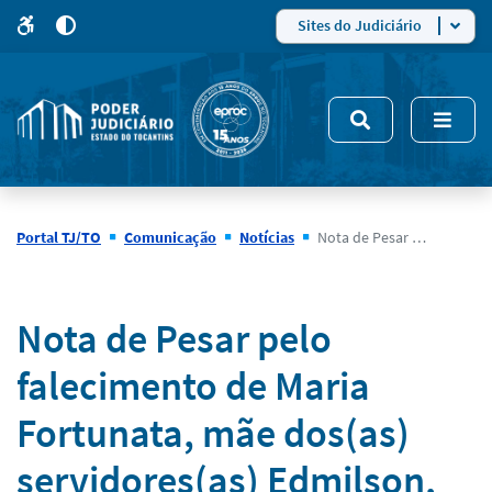
para
para
do
4
Mudar
Sites do Judiciário
para
site
o
modo
nsivo
de
5
alto
contraste
Portal TJ/TO
Comunicação
Notícias
Nota de Pesar pelo falecimento de Maria Fortunata, mãe dos(as) servidores(as) Edmilson, Júnior e Neide Gomes
Notícias
Nota de Pesar pelo
falecimento de Maria
Fortunata, mãe dos(as)
servidores(as) Edmilson,