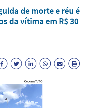
guida de morte e réu é
os da vítima em R$ 30
Facebook
Twitter
LinkedIn
WhatsApp
Enviar
Imprimir
por
matéria
Cecom/TJTO
E-
mail