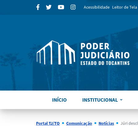
para
Facebook
Twitter
Youtube
Instagram
Acessibilidade
Leitor de Tela
INÍCIO
INSTITUCIONAL
Portal TJ/TO
Comunicação
Notícias
Júri desclassifica homicídio