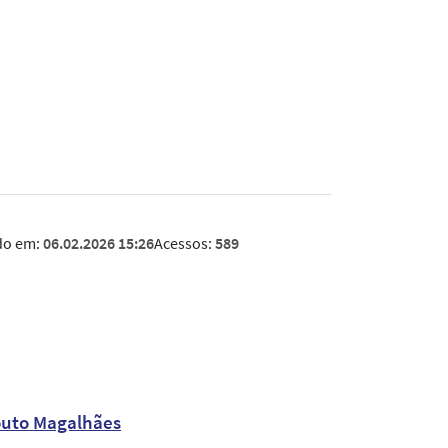
do em:
06.02.2026 15:26
Acessos:
589
Couto Magalhães