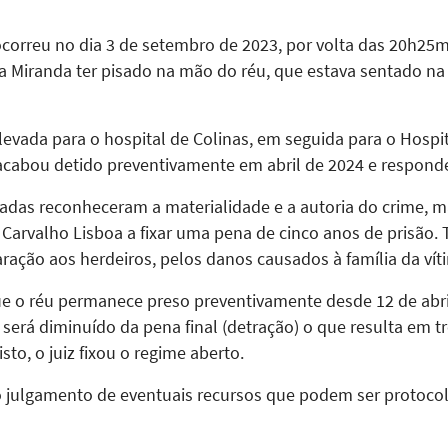
correu no dia 3 de setembro de 2023, por volta das 20h25m
a Miranda ter pisado na mão do réu, que estava sentado na
oi levada para o hospital de Colinas, em seguida para o Hosp
 acabou detido preventivamente em abril de 2024 e respond
radas reconheceram a materialidade e a autoria do crime, m
r Carvalho Lisboa a fixar uma pena de cinco anos de prisã
ração aos herdeiros, pelos danos causados à família da vít
ue o réu permanece preso preventivamente desde 12 de abri
 será diminuído da pena final (detração) o que resulta em tr
to, o juiz fixou o regime aberto.
 julgamento de eventuais recursos que podem ser protocol