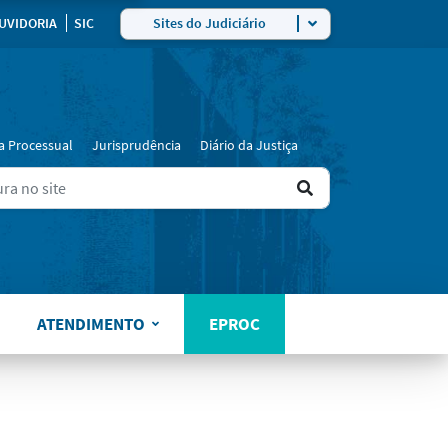
ra
UVIDORIA
SIC
Sites do Judiciário
a Processual
Jurisprudência
Diário da Justiça
Ir
ers for results.
para
o
resultado
ATENDIMENTO
EPROC