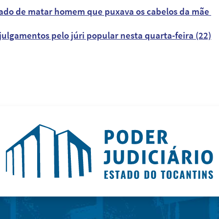
cusado de matar homem que puxava os cabelos da mãe
lgamentos pelo júri popular nesta quarta-feira (22)