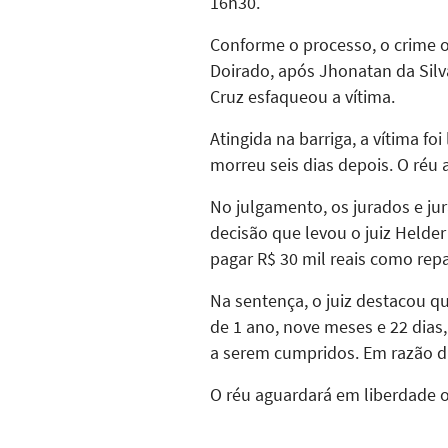
16h30.
Conforme o processo, o crime o
Doirado, após Jhonatan da Silv
Cruz esfaqueou a vítima.
Atingida na barriga, a vítima f
morreu seis dias depois. O réu
No julgamento, os jurados e ju
decisão que levou o juiz Helde
pagar R$ 30 mil reais como repa
Na sentença, o juiz destacou q
de 1 ano, nove meses e 22 dias,
a serem cumpridos. Em razão dis
O réu aguardará em liberdade o