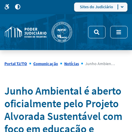
para
para
do
4
Mudar
Sites do Judiciário
para
site
o
modo
nsivo
de
5
alto
contraste
Portal TJ/TO
Comunicação
Notícias
Junho Ambiental é aberto oficialmente pelo Projeto Alvorada Sustentável com foco em educação e conscientização
Notícias
Junho Ambiental é aberto
oficialmente pelo Projeto
Alvorada Sustentável com
foco em educação e