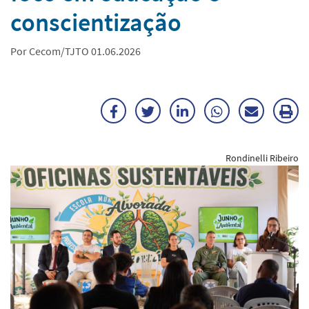
conscientização
Por Cecom/TJTO 01.06.2026
Facebook
Twitter
LinkedIn
WhatsApp
Enviar
Im
por
ma
Rondinelli Ribeiro
E-
mail