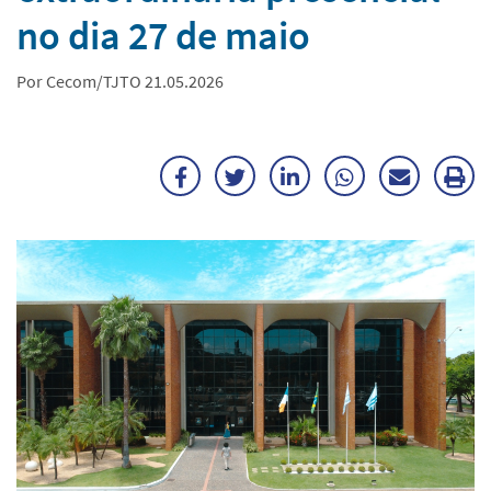
no dia 27 de maio
Por Cecom/TJTO 21.05.2026
Facebook
Twitter
LinkedIn
WhatsApp
Enviar
Im
por
ma
E-
mail