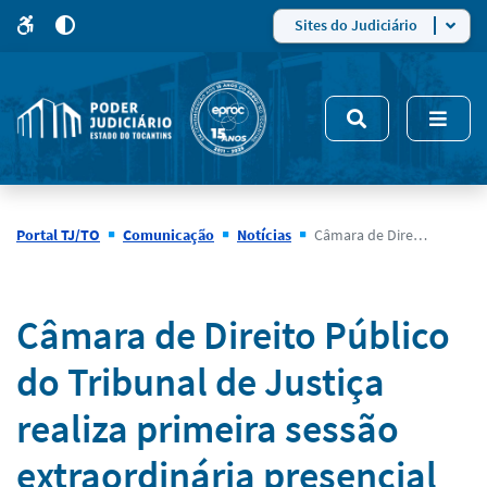
para
para
do
4
Mudar
Sites do Judiciário
para
site
o
modo
nsivo
de
5
alto
contraste
Portal TJ/TO
Comunicação
Notícias
Câmara de Direito Público do Tribunal de Justiça realiza primeira sessão extraordinária presencial no dia 27 de maio
Notícias
Câmara de Direito Público
do Tribunal de Justiça
realiza primeira sessão
extraordinária presencial