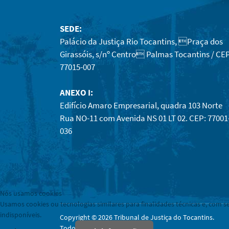
SEDE:
Palácio da Justiça Rio Tocantins, Praça dos
Girassóis, s/nº Centro Palmas Tocantins / CEP
77015-007
ANEXO I:
Edifício Amaro Empresarial, quadra 103 Norte
Rua NO-11 com Avenida NS 01 LT 02. CEP: 77001
036
Nós usamos cookies
Usamos cookies ou tecnologias similares para finalidades técnicas e, com s
indisponíveis.
Copyright © 2026 Tribunal de Justiça do Tocantins.
Todos os direitos reservados.