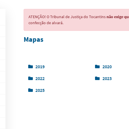
ATENÇÃO! O Tribunal de Justiça do Tocantins
não exige qu
confecção de alvará.
Mapas
2019
2020
2022
2023
2025