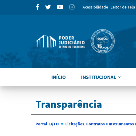
para
Facebook
Twitter
Youtube
Instagram
Acessibilidade
Leitor de Tela
INÍCIO
INSTITUCIONAL
Transparência
Portal TJ/TO
Licitações, Contratos e Instrumentos d