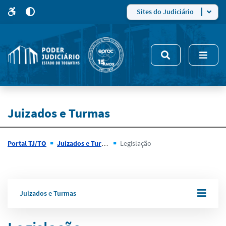
para
para
do
4
Mudar
Sites do Judiciário
para
site
o
modo
nsivo
de
5
alto
contraste
Juizados e Turmas
Portal TJ/TO
Juizados e Turmas
Legislação
Juizados e Turmas