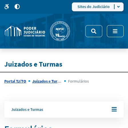
para
para
do
4
Mudar
Sites do Judiciário
para
site
o
modo
nsivo
de
5
alto
contraste
Juizados e Turmas
Portal TJ/TO
Juizados e Turmas
Formulários
Juizados e Turmas