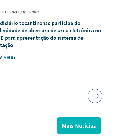
TITUCIONAL / 04.08.2026
PUBLICAÇÃO / 0
diciário tocantinense participa de
Revista Jur
lenidade de abertura de urna eletrônica no
recebe trab
E para apresentação do sistema de
tação
IA MAIS
LEIA MAIS
Mais Notícias