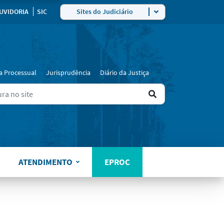
UVIDORIA
SIC
Sites do Judiciário
a Processual
Jurisprudência
Diário da Justiça
Ir
ers for results.
para
o
resultado
ATENDIMENTO
EPROC