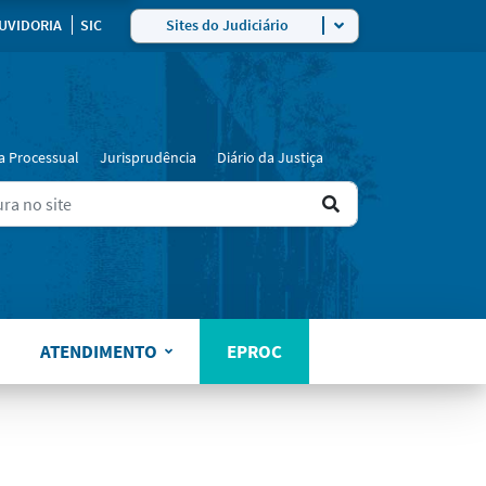
UVIDORIA
SIC
Sites do Judiciário
a Processual
Jurisprudência
Diário da Justiça
Ir
ers for results.
para
o
resultado
ATENDIMENTO
EPROC