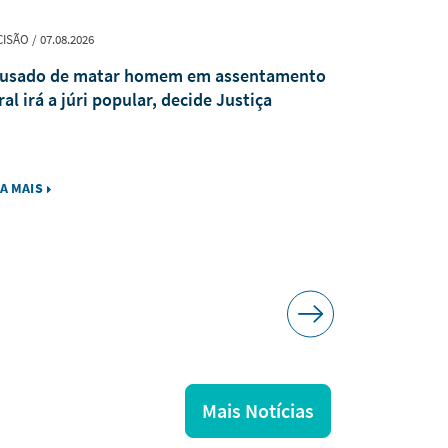
ISÃO / 07.08.2026
EVENTO / 07.08.
usado de matar homem em assentamento
TJTO parti
ral irá a júri popular, decide Justiça
Programa N
IA MAIS
LEIA MAIS
Mais Notícias