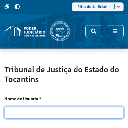
para
para
do
4
Mudar
Sites do Judiciário
para
site
o
modo
nsivo
de
5
alto
contraste
Tribunal de Justiça do Estado do
Tocantins
Nome de Usuário
*