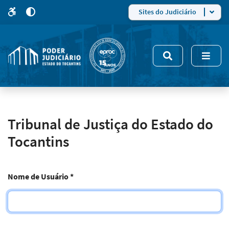
para
para
do
4
Mudar
Sites do Judiciário
para
site
o
modo
nsivo
de
5
alto
contraste
Tribunal de Justiça do Estado do
Tocantins
Nome de Usuário
*