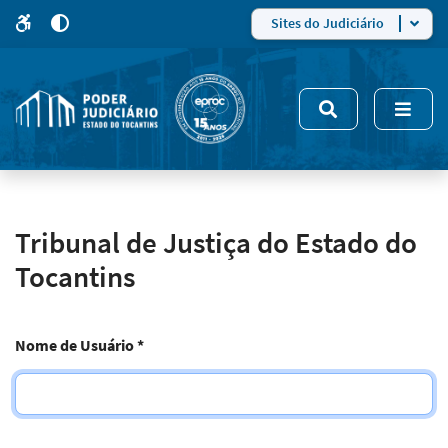
para
para
do
4
Mudar
Sites do Judiciário
para
site
o
modo
nsivo
de
5
alto
contraste
Tribunal de Justiça do Estado do
Tocantins
Nome de Usuário
*