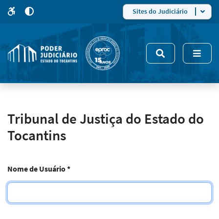
para
para
do
4
Mudar
Sites do Judiciário
para
site
o
modo
nsivo
de
5
alto
contraste
Tribunal de Justiça do Estado do
Tocantins
Nome de Usuário
*