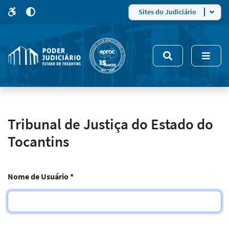
para
para
do
4
Mudar
Sites do Judiciário
para
site
o
modo
nsivo
de
5
alto
contraste
Tribunal de Justiça do Estado do
Tocantins
Nome de Usuário
*