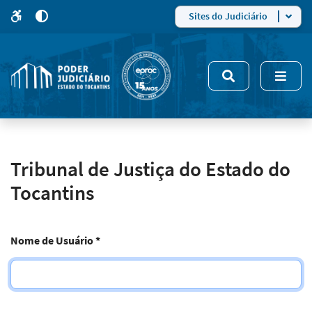
para
para
do
4
Mudar
Sites do Judiciário
para
site
o
modo
nsivo
de
5
alto
contraste
Tribunal de Justiça do Estado do
Tocantins
Nome de Usuário
*