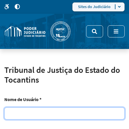
para
para
do
4
Mudar
Sites do Judiciário
para
site
o
modo
nsivo
de
5
alto
contraste
Tribunal de Justiça do Estado do
Tocantins
Nome de Usuário
*