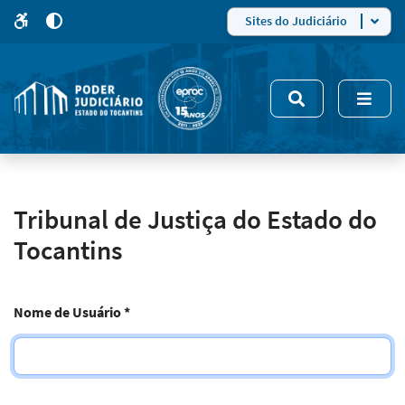
para
para
do
4
Mudar
Sites do Judiciário
para
site
o
modo
nsivo
de
5
alto
contraste
Tribunal de Justiça do Estado do
Tocantins
Nome de Usuário
*