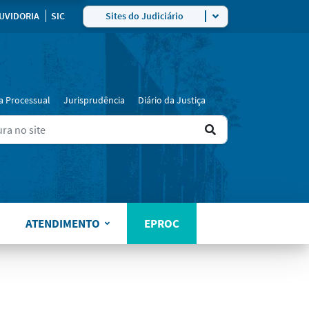
UVIDORIA
SIC
Sites do Judiciário
a Processual
Jurisprudência
Diário da Justiça
Ir
ers for results.
para
o
resultado
ATENDIMENTO
EPROC