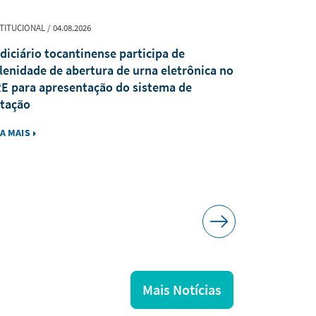
TITUCIONAL / 04.08.2026
PUBLICAÇÃO / 0
diciário tocantinense participa de
Revista Jur
lenidade de abertura de urna eletrônica no
recebe trab
E para apresentação do sistema de
tação
IA MAIS
LEIA MAIS
Mais Notícias