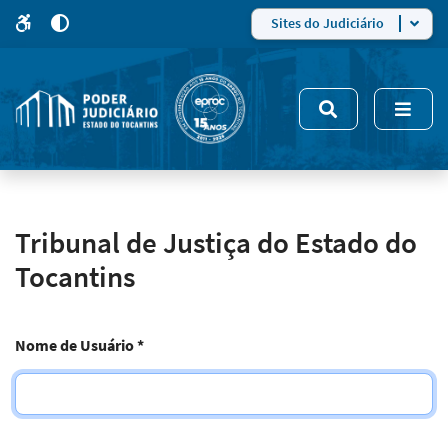
para
para
do
4
Mudar
Sites do Judiciário
para
site
o
modo
nsivo
de
5
alto
contraste
Tribunal de Justiça do Estado do
Tocantins
Nome de Usuário
*