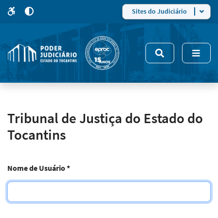
para
para
do
4
Mudar
Sites do Judiciário
para
site
o
modo
nsivo
de
5
alto
contraste
Tribunal de Justiça do Estado do
Tocantins
Nome de Usuário
*