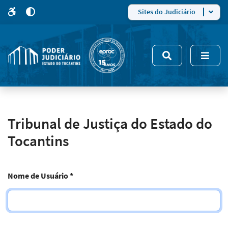
para
para
do
4
Mudar
Sites do Judiciário
para
site
o
modo
nsivo
de
5
alto
contraste
Tribunal de Justiça do Estado do
Tocantins
Nome de Usuário
*