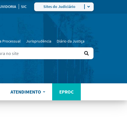
UVIDORIA
SIC
Sites do Judiciário
a Processual
Jurisprudência
Diário da Justiça
Ir
ers for results.
para
o
resultado
ATENDIMENTO
EPROC