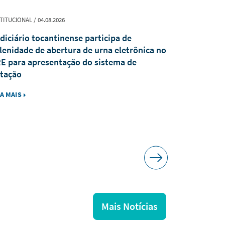
TITUCIONAL / 04.08.2026
PUBLICAÇÃO / 0
diciário tocantinense participa de
Revista Jur
lenidade de abertura de urna eletrônica no
recebe trab
E para apresentação do sistema de
tação
IA MAIS
LEIA MAIS
Mais Notícias