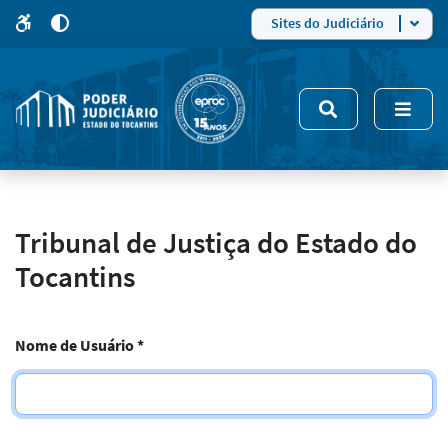
para
para
do
4
Mudar
Sites do Judiciário
para
site
o
modo
nsivo
de
5
alto
contraste
Tribunal de Justiça do Estado do
Tocantins
Nome de Usuário
*