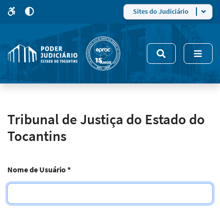
para
para
do
4
Mudar
Sites do Judiciário
para
site
o
modo
nsivo
de
5
alto
contraste
Tribunal de Justiça do Estado do
Tocantins
Nome de Usuário
*