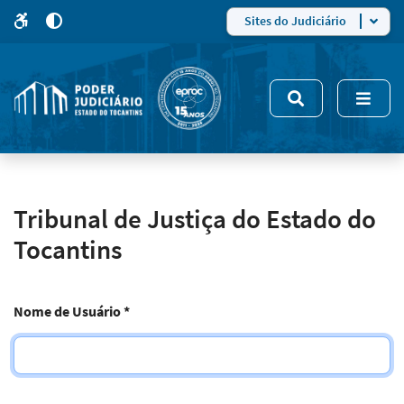
para
para
do
4
Mudar
Sites do Judiciário
para
site
o
modo
nsivo
de
5
alto
contraste
Tribunal de Justiça do Estado do
Tocantins
Nome de Usuário
*