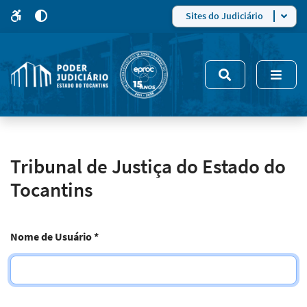
para
para
do
4
Mudar
Sites do Judiciário
para
site
o
modo
nsivo
de
5
alto
contraste
Tribunal de Justiça do Estado do
Tocantins
Nome de Usuário
*