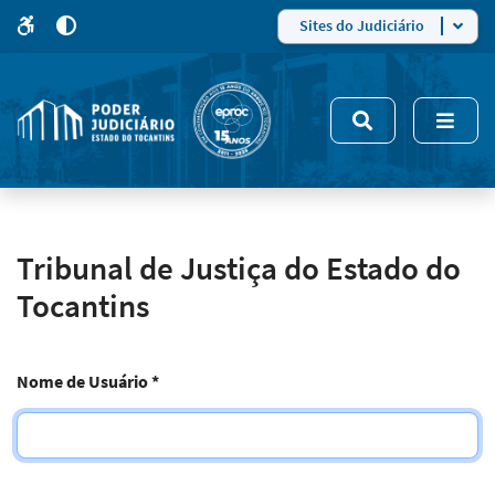
para
para
do
4
Mudar
Sites do Judiciário
para
site
o
modo
nsivo
de
5
alto
contraste
Tribunal de Justiça do Estado do
Tocantins
Nome de Usuário
*