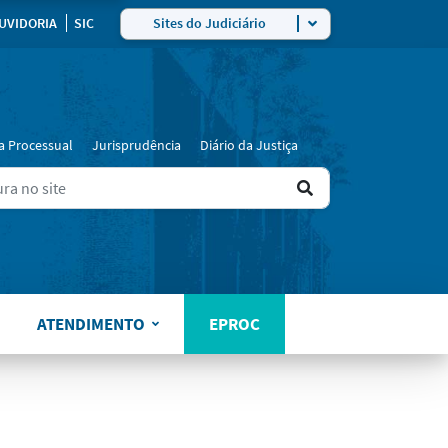
UVIDORIA
SIC
Sites do Judiciário
a Processual
Jurisprudência
Diário da Justiça
Ir
ers for results.
para
o
resultado
ATENDIMENTO
EPROC