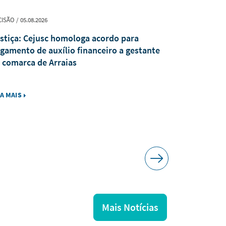
ISÃO / 05.08.2026
INSTITUCIONAL /
stiça: Cejusc homologa acordo para
Judiciário 
gamento de auxílio financeiro a gestante
solenidade
 comarca de Arraias
TRE para a
votação
IA MAIS
LEIA MAIS
Mais Notícias