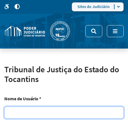
para
para
do
4
Mudar
Sites do Judiciário
para
site
o
modo
nsivo
de
5
alto
contraste
Tribunal de Justiça do Estado do
Tocantins
Nome de Usuário
*