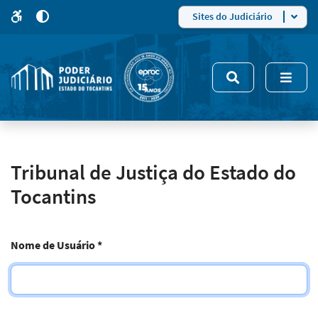
para
para
do
4
Mudar
Sites do Judiciário
para
site
o
modo
nsivo
de
5
alto
contraste
Tribunal de Justiça do Estado do
Tocantins
Nome de Usuário
*