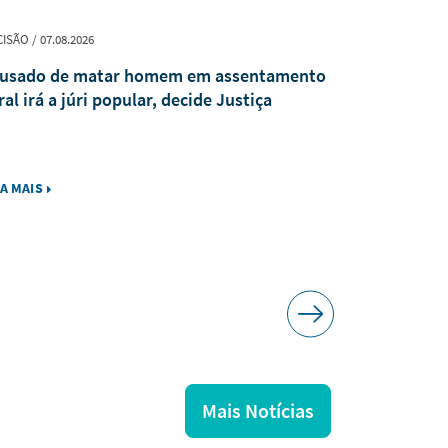
ISÃO / 07.08.2026
EVENTO / 07.08.
usado de matar homem em assentamento
TJTO parti
ral irá a júri popular, decide Justiça
Programa N
IA MAIS
LEIA MAIS
Mais Notícias