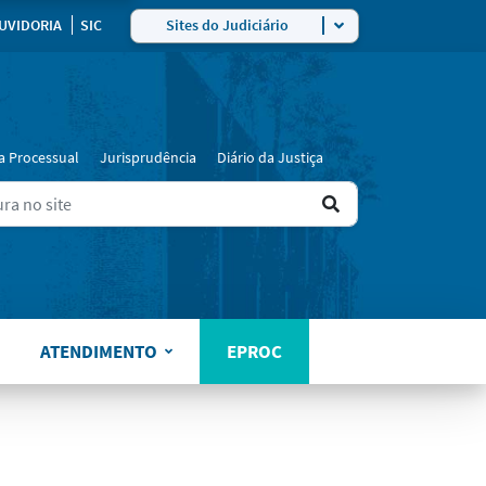
UVIDORIA
SIC
Sites do Judiciário
a Processual
Jurisprudência
Diário da Justiça
Ir
ers for results.
para
o
resultado
ATENDIMENTO
EPROC