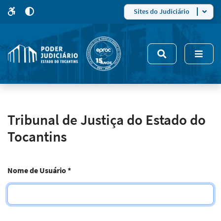
para
para
do
4
Mudar
Sites do Judiciário
para
site
o
modo
nsivo
de
5
alto
contraste
Tribunal de Justiça do Estado do
Tocantins
Nome de Usuário
*