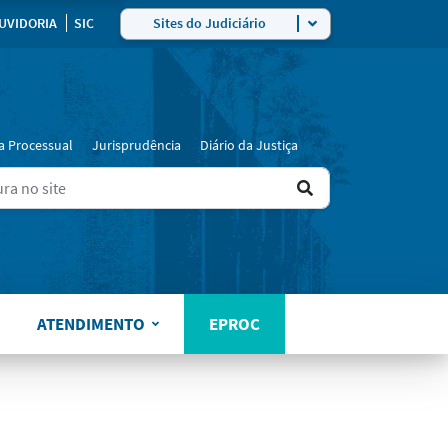
UVIDORIA
SIC
Sites do Judiciário
a Processual
Jurisprudência
Diário da Justiça
Ir
ers for results.
para
o
resultado
ATENDIMENTO
EPROC