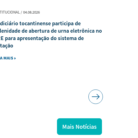
TITUCIONAL / 04.08.2026
PUBLICAÇÃO / 0
diciário tocantinense participa de
Revista Jur
lenidade de abertura de urna eletrônica no
recebe trab
E para apresentação do sistema de
tação
IA MAIS
LEIA MAIS
Mais Notícias