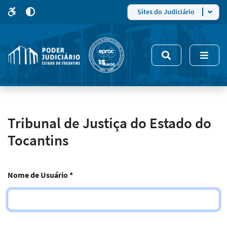
para
para
do
4
Mudar
Sites do Judiciário
para
site
o
modo
nsivo
de
5
alto
contraste
Tribunal de Justiça do Estado do
Tocantins
Nome de Usuário
*