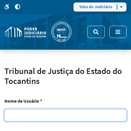
para
para
do
4
Mudar
Sites do Judiciário
para
site
o
modo
nsivo
de
5
alto
contraste
Tribunal de Justiça do Estado do
Tocantins
Nome de Usuário
*