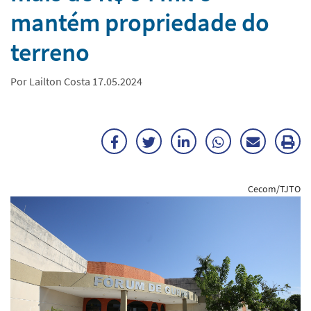
mantém propriedade do
terreno
Por Lailton Costa 17.05.2024
Facebook
Twitter
LinkedIn
WhatsApp
Enviar
Im
por
ma
Cecom/TJTO
E-
mail