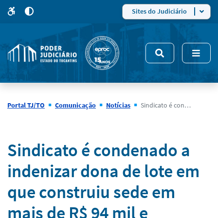
para
para
do
4
Mudar
Sites do Judiciário
para
site
o
modo
nsivo
de
5
alto
contraste
Portal TJ/TO
Comunicação
Notícias
Sindicato é condenado a indenizar dona de lote em que construiu sede em mais de R$ 94 mil e mantém propriedade do terreno
Notícias
Sindicato é condenado a
indenizar dona de lote em
que construiu sede em
mais de R$ 94 mil e