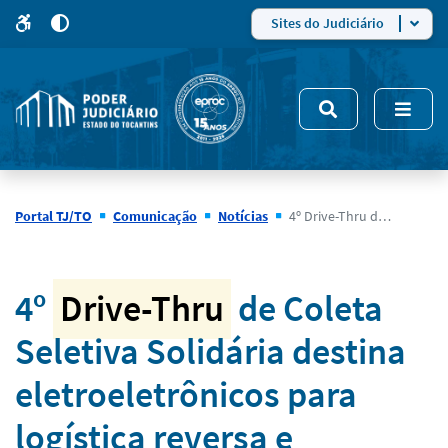
para
para
do
4
Mudar
Sites do Judiciário
para
site
o
modo
nsivo
de
5
alto
contraste
Portal TJ/TO
Comunicação
Notícias
4º Drive-Thru de Coleta Seletiva Solidária destina eletroeletrônicos para logística reversa e beneficia catadores e artesãos que transformam resíduos em fontes de renda
Notícias
4º
Drive-Thru
de Coleta
Seletiva Solidária destina
eletroeletrônicos para
logística reversa e