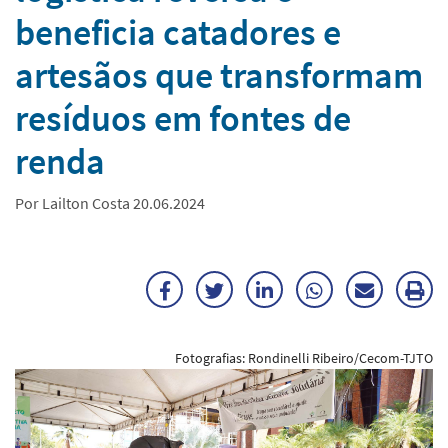
beneficia catadores e
artesãos que transformam
resíduos em fontes de
renda
Por Lailton Costa 20.06.2024
Facebook
Twitter
LinkedIn
WhatsApp
Enviar
Im
por
ma
Fotografias: Rondinelli Ribeiro/Cecom-TJTO
E-
mail