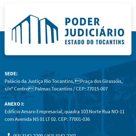
SEDE:
Palácio da Justiça Rio Tocantins, Praça dos Girassóis,
s/nº Centro Palmas Tocantins / CEP: 77015-007
ANEXO I:
Edifício Amaro Empresarial, quadra 103 Norte Rua NO-11
com Avenida NS 01 LT 02. CEP: 77001-036
(63) 3142-2200 / (63) 3142-2201