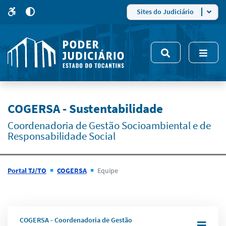
para
para
do
4
Mudar
Sites do Judiciário
para
site
o
modo
nsivo
de
5
alto
contraste
COGERSA - Sustentabilidade
Coordenadoria de Gestão Socioambiental e de
Responsabilidade Social
Portal TJ/TO
COGERSA
Equipe
COGERSA - Coordenadoria de Gestão