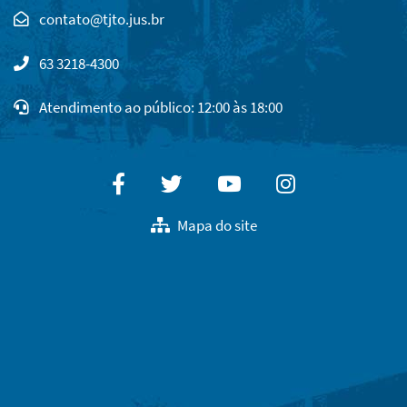
Clique
para
63 3218-4300
copiar
o
Atendimento ao público: 12:00 às 18:00
e-
mail
para
área
Facebook
Twitter
Youtube
Instagram
de
transferência
Mapa do site